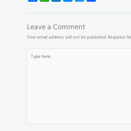
ce
ha
nk
es
wi
ha
b
ts
e
se
tt
re
o
A
dI
n
er
Leave a Comment
ok
p
n
g
Your email address will not be published.
Required fi
p
er
Type
here..