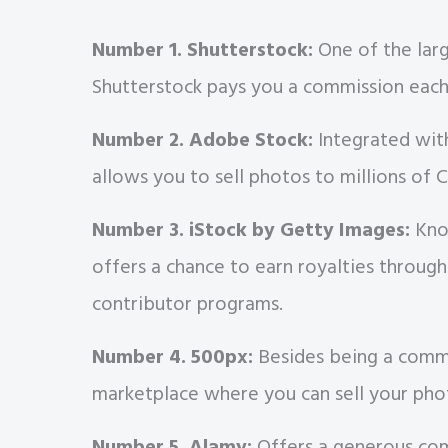
Number 1. Shutterstock:
One of the larg
Shutterstock pays you a commission eac
Number 2. Adobe Stock:
Integrated wit
allows you to sell photos to millions of 
Number 3. iStock by Getty Images:
Know
offers a chance to earn royalties through
contributor programs.
Number 4. 500px:
Besides being a commu
marketplace where you can sell your pho
Number 5. Alamy:
Offers a generous com