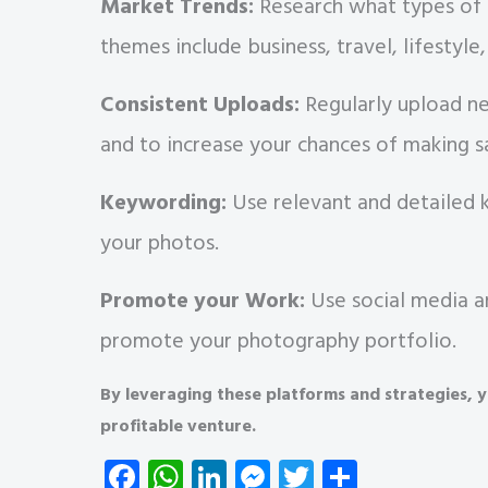
Market Trends:
Research what types of
themes include business, travel, lifestyle,
Consistent Uploads:
Regularly upload ne
and to increase your chances of making sa
Keywording:
Use relevant and detailed 
your photos.
Promote your Work:
Use social media a
promote your photography portfolio.
By leveraging these platforms and strategies,
profitable venture.
Fa
W
Li
M
T
S