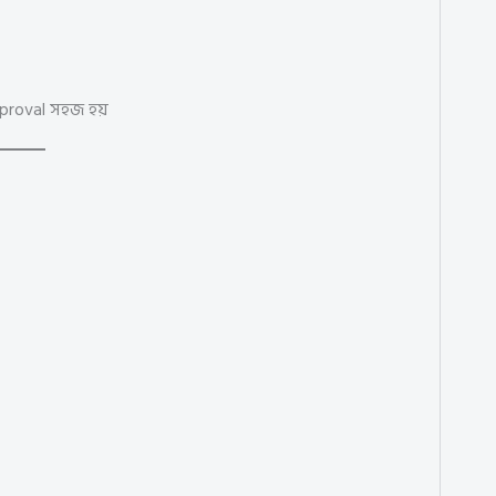
pproval সহজ হয়