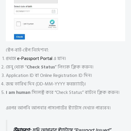
স্টেপ-বাই-স্টেপ নির্দেশনা:
প্রথমে
e-Passport Portal
এ যান।
মেনু থেকে “
Check Status
” লিংকে ক্লিক করুন।
Application ID বা Online Registration ID দিন।
জন্ম তারিখ দিন (DD-MM-YYYY ফরম্যাটে)।
I am human
সিলেক্ট করে “Check Status” বাটনে ক্লিক করুন।
এরপর আপনি আপনার পাসপোর্টের স্ট্যাটাস দেখতে পারবেন।
উদাহরণ:
যদি আপনার স্ট্যাটাসে “Passport Issued”