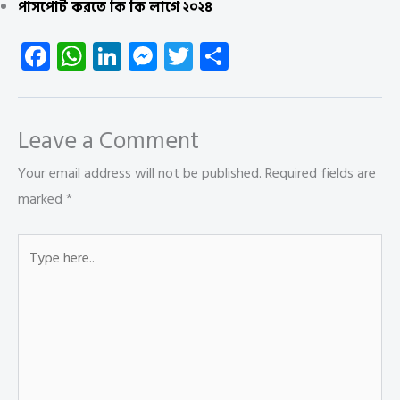
পাসপোর্ট করতে কি কি লাগে ২০২৪
Fa
W
Li
M
T
S
ce
ha
nk
es
wi
ha
b
ts
e
se
tt
re
o
A
dI
n
er
Leave a Comment
ok
p
n
g
Your email address will not be published.
Required fields are
p
er
marked
*
Type
here..