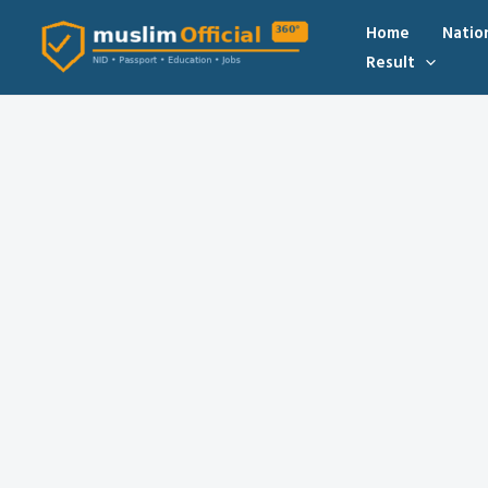
Skip
Home
Natio
to
Result
content