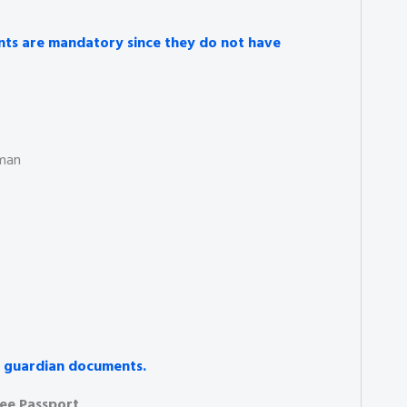
ents are mandatory since they do not have
rman
al guardian documents.
ee Passport