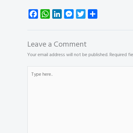
Fa
W
Li
M
T
S
ce
ha
nk
es
wi
ha
b
ts
e
se
tt
re
o
A
dI
n
er
Leave a Comment
ok
p
n
g
Your email address will not be published.
Required fi
p
er
Type
here..