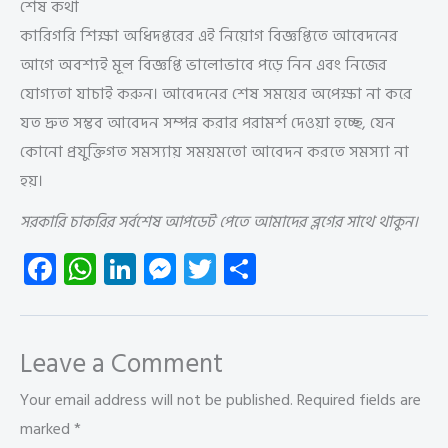
শেষ কথা
কারিগরি শিক্ষা অধিদপ্তরের এই নিয়োগ বিজ্ঞপ্তিতে আবেদনের
আগে অবশ্যই মূল বিজ্ঞপ্তি ভালোভাবে পড়ে নিন এবং নিজের
যোগ্যতা যাচাই করুন। আবেদনের শেষ সময়ের অপেক্ষা না করে
যত দ্রুত সম্ভব আবেদন সম্পন্ন করার পরামর্শ দেওয়া হচ্ছে, যেন
কোনো প্রযুক্তিগত সমস্যায় সময়মতো আবেদন করতে সমস্যা না
হয়।
সরকারি চাকরির সর্বশেষ আপডেট পেতে আমাদের ব্লগের সাথে থাকুন।
Fa
W
Li
M
T
S
ce
ha
nk
es
wi
ha
b
ts
e
se
tt
re
o
A
dI
n
er
Leave a Comment
ok
p
n
g
Your email address will not be published.
Required fields are
p
er
marked
*