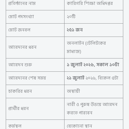
প্রতিষ্ঠানের নাম
কারিগরি শিক্ষা অধিদপ্তর
মোট পদসংখ্যা
২০টি
মোট জনবল
২৫১ জন
অনলাইন (টেলিটকের
আবেদনের ধরন
মাধ্যমে)
আবেদন শুরু
১ জুলাই
২০২৬, সকাল ১০টা
আবেদনের শেষ সময়
২১ জুলাই
২০২৬, বিকেল ৫টা
চাকরির ধরন
অস্থায়ী
নারী ও পুরুষ উভয়ে আবেদন
প্রার্থীর ধরন
করতে পারবেন
কর্মস্থল
যেকোনো স্থান