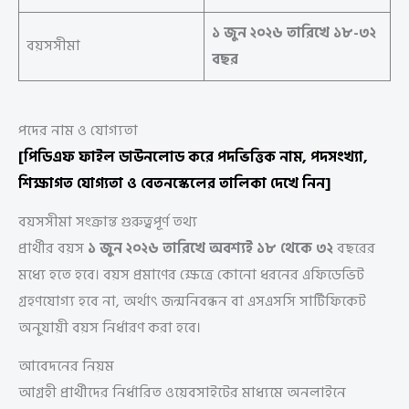
১ জুন ২০২৬ তারিখে ১৮-৩২
বয়সসীমা
বছর
পদের নাম ও যোগ্যতা
[পিডিএফ ফাইল ডাউনলোড করে পদভিত্তিক নাম, পদসংখ্যা,
শিক্ষাগত যোগ্যতা ও বেতনস্কেলের তালিকা দেখে নিন]
বয়সসীমা সংক্রান্ত গুরুত্বপূর্ণ তথ্য
প্রার্থীর বয়স
১ জুন ২০২৬ তারিখে অবশ্যই ১৮ থেকে ৩২
বছরের
মধ্যে হতে হবে। বয়স প্রমাণের ক্ষেত্রে কোনো ধরনের এফিডেভিট
গ্রহণযোগ্য হবে না, অর্থাৎ জন্মনিবন্ধন বা এসএসসি সার্টিফিকেট
অনুযায়ী বয়স নির্ধারণ করা হবে।
আবেদনের নিয়ম
আগ্রহী প্রার্থীদের নির্ধারিত ওয়েবসাইটের মাধ্যমে অনলাইনে