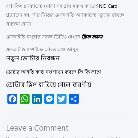
ব্যাংকিং এ্যাকাউন্ট খোলা সহ প্রায় সকল কাজেই
NID Card
প্রয়োজন হয়। তার নিজের এনআইডি অ্যাকাউন্ট সুরক্ষা রাখতে
সচেতন হোন।
এনআইডি সংক্রান্ত সকল ভিডিও দেখতে
ক্লিক করুন
এনআইডি সম্পর্কিত আরও তথ্য জানুন
নতুন ভোটার নিবন্ধন
ভোটার আইডি কার্ড সংশোধন করতে কি কি লাগে
ভোটার স্লিপ হারিয়ে গেলে করণীয়
Fa
W
Li
M
T
S
ce
ha
nk
es
wi
ha
b
ts
e
se
tt
re
o
A
dI
n
er
Leave a Comment