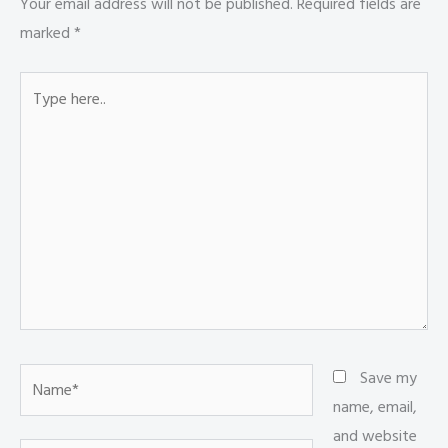
ok
p
n
g
Your email address will not be published.
Required fields are
p
er
marked
*
Type
here..
Name*
Save my
name, email,
and website