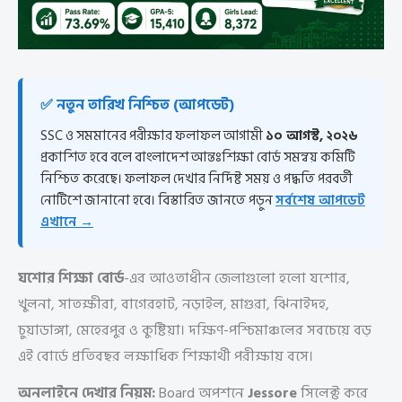
✅ নতুন তারিখ নিশ্চিত (আপডেট)
SSC ও সমমানের পরীক্ষার ফলাফল আগামী
১০ আগস্ট, ২০২৬
প্রকাশিত হবে বলে বাংলাদেশ আন্তঃশিক্ষা বোর্ড সমন্বয় কমিটি
নিশ্চিত করেছে। ফলাফল দেখার নির্দিষ্ট সময় ও পদ্ধতি পরবর্তী
নোটিশে জানানো হবে। বিস্তারিত জানতে পড়ুন
সর্বশেষ আপডেট
এখানে →
যশোর শিক্ষা বোর্ড
-এর আওতাধীন জেলাগুলো হলো যশোর,
খুলনা, সাতক্ষীরা, বাগেরহাট, নড়াইল, মাগুরা, ঝিনাইদহ,
চুয়াডাঙ্গা, মেহেরপুর ও কুষ্টিয়া। দক্ষিণ-পশ্চিমাঞ্চলের সবচেয়ে বড়
এই বোর্ডে প্রতিবছর লক্ষাধিক শিক্ষার্থী পরীক্ষায় বসে।
অনলাইনে দেখার নিয়ম:
Board অপশনে
Jessore
সিলেক্ট করে