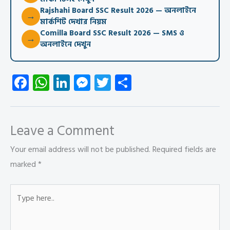
Rajshahi Board SSC Result 2026 — অনলাইনে
→
মার্কশিট দেখার নিয়ম
Comilla Board SSC Result 2026 — SMS ও
→
অনলাইনে দেখুন
Fa
W
Li
M
T
S
ce
ha
nk
es
wi
ha
b
ts
e
se
tt
re
o
A
dI
n
er
Leave a Comment
ok
p
n
g
Your email address will not be published.
Required fields are
p
er
marked
*
Type
here..