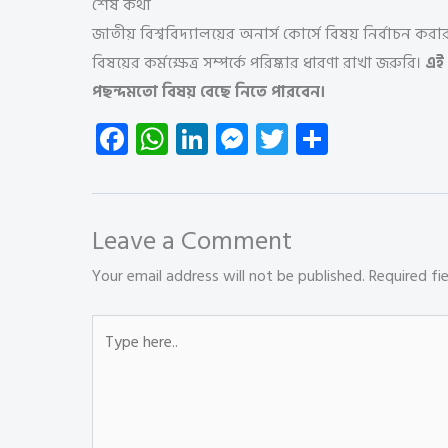
শেষ কথা
জাতীয় বিশ্ববিদ্যালয়ের অনার্স কোর্সে বিষয় নির্বাচন ক
বিষয়ের কর্মক্ষেত্র সম্পর্কে পরিষ্কার ধারণা রাখা জরুরি।
এই
পছন্দমতো বিষয় বেছে নিতে পারবেন।
Fa
W
Li
M
T
S
ce
ha
nk
es
wi
ha
b
ts
e
se
tt
re
o
A
dI
n
er
Leave a Comment
ok
p
n
g
Your email address will not be published.
Required fi
p
er
Type
here..