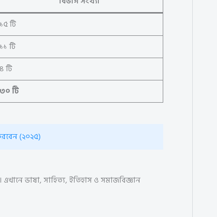
বিভাগ সংখ্যা
১৫ টি
১১ টি
৪ টি
৩০ টি
করবেন (২০২৫)
গ। এখানে ভাষা, সাহিত্য, ইতিহাস ও সমাজবিজ্ঞান