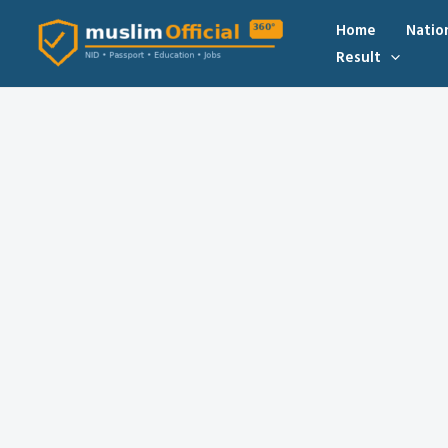
Skip
Home
Natio
to
Result
content