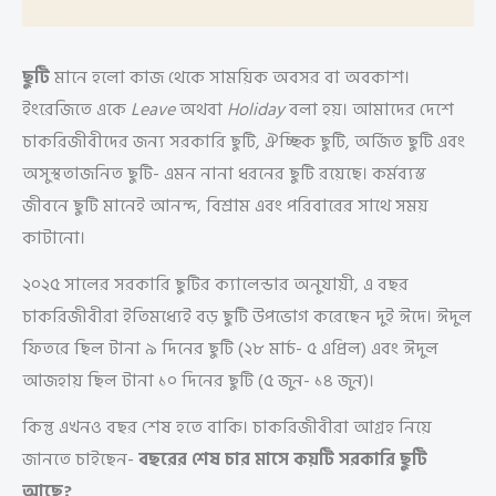
ছুটি
মানে হলো কাজ থেকে সাময়িক অবসর বা অবকাশ।
ইংরেজিতে একে
Leave
অথবা
Holiday
বলা হয়। আমাদের দেশে
চাকরিজীবীদের জন্য সরকারি ছুটি, ঐচ্ছিক ছুটি, অর্জিত ছুটি এবং
অসুস্থতাজনিত ছুটি- এমন নানা ধরনের ছুটি রয়েছে। কর্মব্যস্ত
জীবনে ছুটি মানেই আনন্দ, বিশ্রাম এবং পরিবারের সাথে সময়
কাটানো।
২০২৫ সালের সরকারি ছুটির ক্যালেন্ডার অনুযায়ী, এ বছর
চাকরিজীবীরা ইতিমধ্যেই বড় ছুটি উপভোগ করেছেন দুই ঈদে। ঈদুল
ফিতরে ছিল টানা ৯ দিনের ছুটি (২৮ মার্চ- ৫ এপ্রিল) এবং ঈদুল
আজহায় ছিল টানা ১০ দিনের ছুটি (৫ জুন- ১৪ জুন)।
কিন্তু এখনও বছর শেষ হতে বাকি। চাকরিজীবীরা আগ্রহ নিয়ে
জানতে চাইছেন-
বছরের শেষ চার মাসে কয়টি সরকারি ছুটি
আছে?