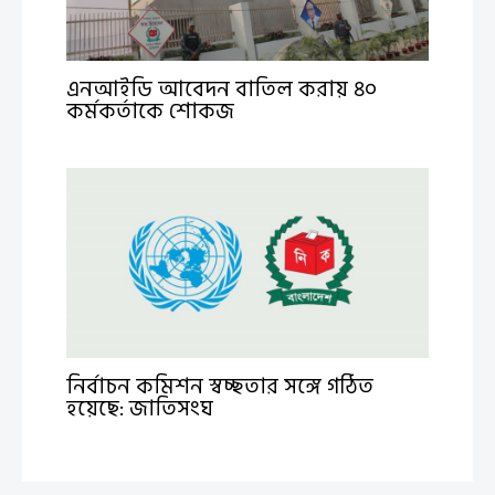
এনআইডি আবেদন বাতিল করায় ৪০
কর্মকর্তাকে শোকজ
নির্বাচন কমিশন স্বচ্ছতার সঙ্গে গঠিত
হয়েছে: জাতিসংঘ