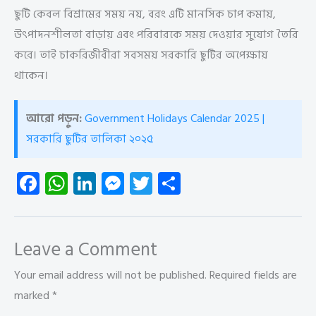
ছুটি কেবল বিশ্রামের সময় নয়, বরং এটি মানসিক চাপ কমায়,
উৎপাদনশীলতা বাড়ায় এবং পরিবারকে সময় দেওয়ার সুযোগ তৈরি
করে। তাই চাকরিজীবীরা সবসময় সরকারি ছুটির অপেক্ষায়
থাকেন।
আরো পড়ুন:
Government Holidays Calendar 2025 |
সরকারি ছুটির তালিকা ২০২৫
Fa
W
Li
M
T
S
ce
ha
nk
es
wi
ha
b
ts
e
se
tt
re
o
A
dI
n
er
Leave a Comment
ok
p
n
g
Your email address will not be published.
Required fields are
p
er
marked
*