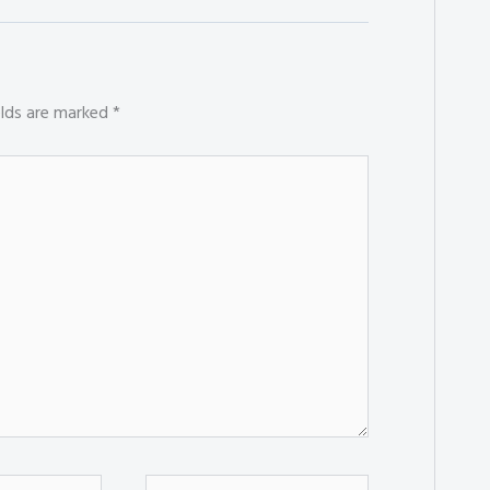
elds are marked
*
Website