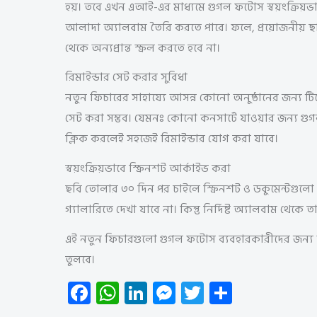
হয়। তবে এখন এআই-এর মাধ্যমে গুগল ফটোস স্বয়ংক্রিয়ভাব
আলাদা অ্যালবাম তৈরি করতে পারে। ফলে, প্রয়োজনীয় ছবি ব
থেকে অন্যপ্রান্ত স্ক্রল করতে হবে না।
রিমাইন্ডার সেট করার সুবিধা
নতুন ফিচারের সাহায্যে আসন্ন কোনো অনুষ্ঠানের জন্য টিকে
সেট করা সম্ভব। যেমনঃ কোনো কনসার্টে যাওয়ার জন্য গুগল
ক্লিক করলেই সহজেই রিমাইন্ডার যোগ করা যাবে।
স্বয়ংক্রিয়ভাবে স্ক্রিনশট আর্কাইভ করা
ছবি তোলার ৩০ দিন পর চাইলে স্ক্রিনশট ও ডকুমেন্টগুলো স
গ্যালারিতে দেখা যাবে না। কিন্তু নির্দিষ্ট অ্যালবাম থেকে
এই নতুন ফিচারগুলো গুগল ফটোস ব্যবহারকারীদের জন্য
তুলবে।
Fa
W
Li
M
T
S
ce
ha
nk
es
wi
ha