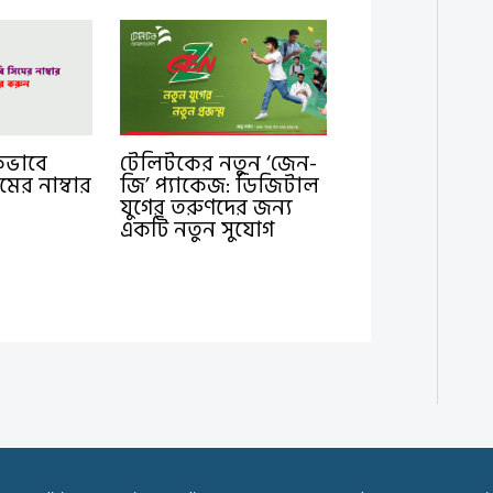
কিভাবে
টেলিটকের নতুন ‘জেন-
মের নাম্বার
জি’ প্যাকেজ: ডিজিটাল
যুগের তরুণদের জন্য
একটি নতুন সুযোগ