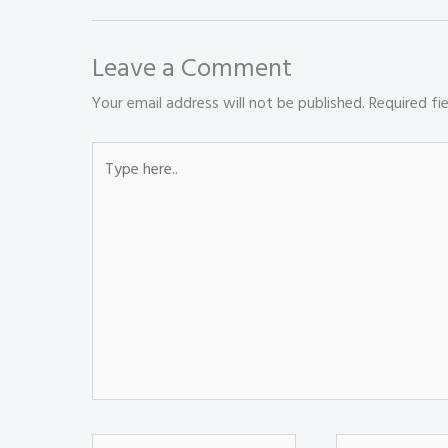
b
ts
e
se
tt
re
o
A
dI
n
er
Leave a Comment
ok
p
n
g
Your email address will not be published.
Required fi
p
er
Type
here..
Name*
Email*