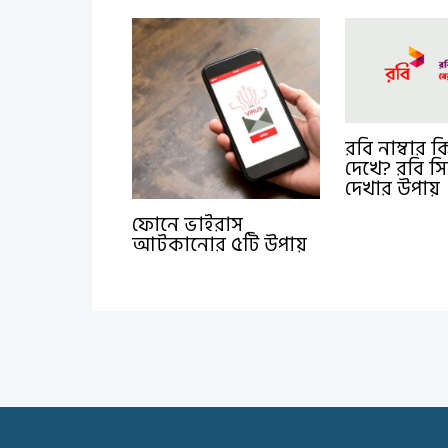
রবি নাম্বার 
দেখে? রবি সি
দেখার উপায়
ফোনে ভাইরাস
আটকানোর ৫টি উপায়