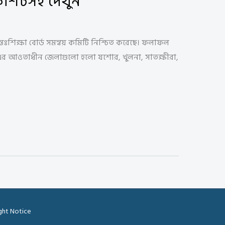
্কশিটসহ দেখুন
শিক্ষা বোর্ড সমন্বয় কমিটি নিশ্চিত করেছে। ফলাফল
র্ড-এর আওতাধীন জেলাগুলো হলো যশোর, খুলনা, সাতক্ষীরা,
ght Notice