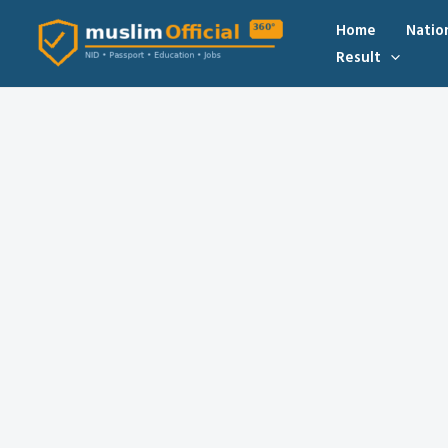
Skip
Home
Natio
to
Result
content