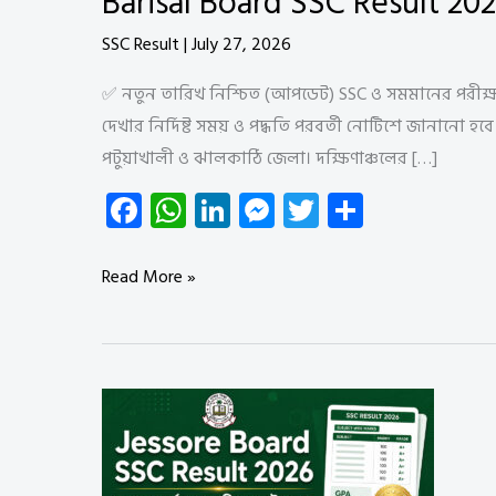
Barisal Board SSC Result 20
SSC Result
|
July 27, 2026
✅ নতুন তারিখ নিশ্চিত (আপডেট) SSC ও সমমানের পরীক্
দেখার নির্দিষ্ট সময় ও পদ্ধতি পরবর্তী নোটিশে জানানো
পটুয়াখালী ও ঝালকাঠি জেলা। দক্ষিণাঞ্চলের […]
Fa
W
Li
M
T
S
ce
ha
nk
es
wi
ha
b
ts
e
se
tt
re
Barisal
Read More »
o
A
dI
n
er
Board
ok
p
n
g
SSC
Result
p
er
2026
|
বরিশাল