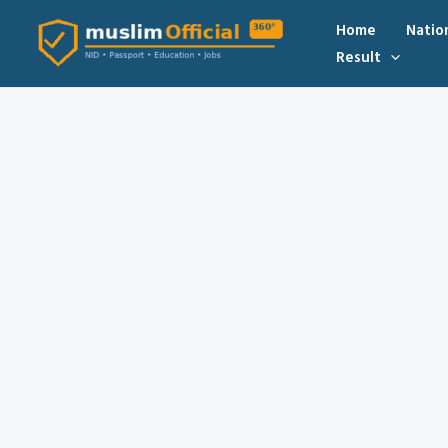
Skip
Home
Natio
to
Result
content