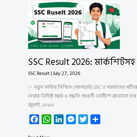
p
er
2026
|
যশোর
বোর্ড
এসএসসি
রেজাল্ট
মার্কশিটসহ
SSC Result 2026: মার্কশিটস
দেখুন
SSC Result
|
July 27, 2026
✅ নতুন তারিখ নিশ্চিত (আপডেট) SSC ও সমমানের পরীক্
দেখার নির্দিষ্ট সময় ও পদ্ধতি পরবর্তী নোটিশে জানানো 
জুলাই, ২০২৬।
Fa
W
Li
M
T
S
ce
ha
nk
es
wi
ha