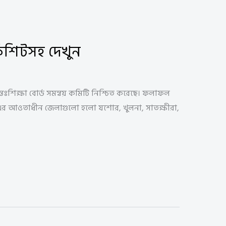
্কশিটসহ দেখুন
শিক্ষা বোর্ড সমন্বয় কমিটি নিশ্চিত করেছে। ফলাফল
র্ড-এর আওতাধীন জেলাগুলো হলো যশোর, খুলনা, সাতক্ষীরা,