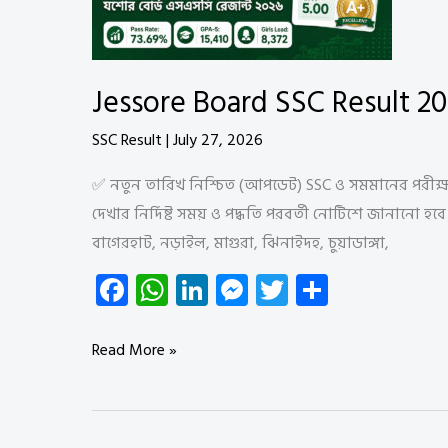
বোর্ড
এসএসসি
রেজাল্ট
মার্কশিটসহ
Jessore Board SSC Result 20
দেখুন
SSC Result
|
July 27, 2026
✅ নতুন তারিখ নিশ্চিত (আপডেট) SSC ও সমমানের পরীক্
দেখার নির্দিষ্ট সময় ও পদ্ধতি পরবর্তী নোটিশে জানান
বাগেরহাট, নড়াইল, মাগুরা, ঝিনাইদহ, চুয়াডাঙ্গা,
Fa
W
Li
M
T
S
ce
ha
nk
es
wi
ha
b
ts
e
se
tt
re
Jessore
Read More »
o
A
dI
n
er
Board
ok
p
n
g
SSC
Result