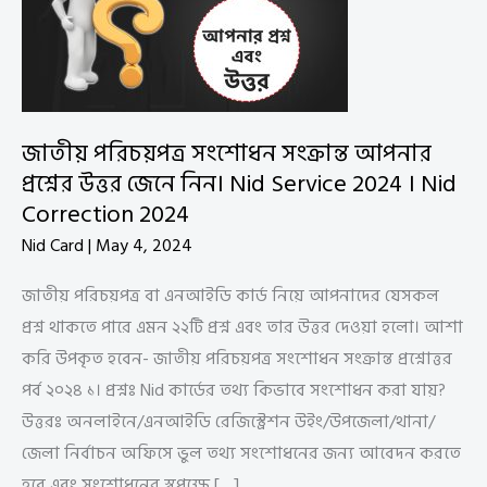
জাতীয় পরিচয়পত্র সংশোধন সংক্রান্ত আপনার
প্রশ্নের উত্তর জেনে নিন। Nid Service 2024 । Nid
Correction 2024
Nid Card
|
May 4, 2024
জাতীয় পরিচয়পত্র বা এনআইডি কার্ড নিয়ে আপনাদের যেসকল
প্রশ্ন থাকতে পারে এমন ২২টি প্রশ্ন এবং তার উত্তর দেওয়া হলো। আশা
করি উপকৃত হবেন- জাতীয় পরিচয়পত্র সংশোধন সংক্রান্ত প্রশ্নোত্তর
পর্ব ২০২৪ ১। প্রশ্নঃ Nid কার্ডের তথ্য কিভাবে সংশোধন করা যায়?
উত্তরঃ অনলাইনে/এনআইডি রেজিস্ট্রেশন উইং/উপজেলা/থানা/
জেলা নির্বাচন অফিসে ভুল তথ্য সংশোধনের জন্য আবেদন করতে
হবে এবং সংশোধনের স্বপক্ষে […]