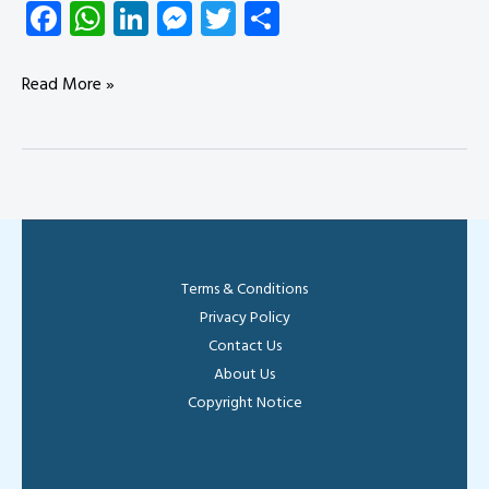
Fa
W
Li
M
T
S
ce
ha
nk
es
wi
ha
b
ts
e
se
tt
re
ভোটার
Read More »
o
A
dI
n
er
আইডি
ok
p
n
g
কার্ডে
পিতা
p
er
ও
মাতার
নাম
Terms & Conditions
সংশোধন
Privacy Policy
পদ্ধতি
Contact Us
২০২৪
About Us
Copyright Notice