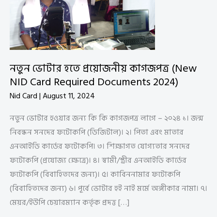
নতুন ভোটার হতে প্রয়োজনীয় কাগজপত্র (New
NID Card Required Documents 2024)
Nid Card
|
August 11, 2024
নতুন ভোটার হওয়ার জন্য কি কি কাগজপত্র লাগে – ২০২৪ ১। জন্ম
নিবন্ধন সনদের ফটোকপি (ডিজিটাল)। ২। পিতা এবং মাতার
এনআইডি কার্ডের ফটোকপি। ৩। শিক্ষাগত যোগ্যতার সনদের
ফটোকপি (প্রযোজ্য ক্ষেত্রে)। ৪। স্বামী/স্ত্রীর এনআইডি কার্ডের
ফটোকপি (বিবাহিতদের জন্য)। ৫। কাবিননামার ফটোকপি
(বিবাহিতদের জন্য) ৬। পূর্বে ভোটার হই নাই মর্মে অঙ্গীকার নামা। ৭।
মেয়র/ইউপি চেয়ারম্যান কর্তৃক প্রদত্ত […]