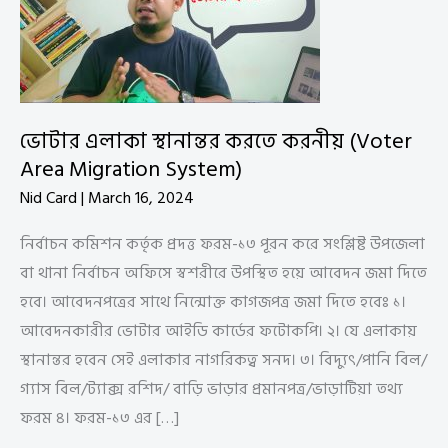
ভোটার এলাকা স্থানান্তর করতে করনীয় (Voter
Area Migration System)
Nid Card
|
March 16, 2024
নির্বাচন কমিশন কর্তৃক প্রদত্ত ফরম-১৩ পূরন করে সংশ্লিষ্ট উপজেলা
বা থানা নির্বাচন অফিসে স্বশরীরে উপস্থিত হয়ে আবেদন জমা দিতে
হবে। আবেদনপত্রের সাথে নিন্মোক্ত কাগজপত্র জমা দিতে হবেঃ ১।
আবেদনকারীর ভোটার আইডি কার্ডের ফটোকপি। ২। যে এলাকায়
স্থানান্তর হবেন সেই এলাকার নাগরিকত্ব সনদ। ৩। বিদ্যুৎ/পানি বিল/
গ্যাস বিল/ট্যাক্স রশিদ/ বাড়ি ভাড়ার প্রমানপত্র/ভাড়াটিয়া তথ্য
ফরম ৪। ফরম-১৩ এর […]