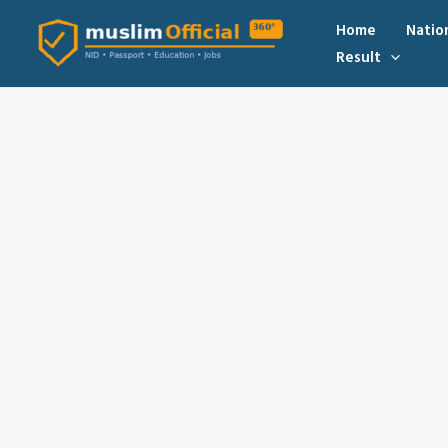
Skip
Home
Natio
to
Result
content